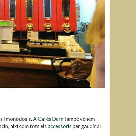
ls i monodosis. A
Cafès Dern
també venem
ació, així com tots els
accessoris
per gaudir al