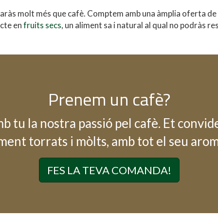
aràs molt més que cafè. Comptem amb una àmplia oferta de t
ecte en
fruits secs
, un aliment sa i natural al qual no podràs re
Prenem un cafè?
jumbotron
 tu la nostra passió pel cafè. Et convid
ment torrats i mòlts, amb tot el seu arom
FES LA TEVA COMANDA!