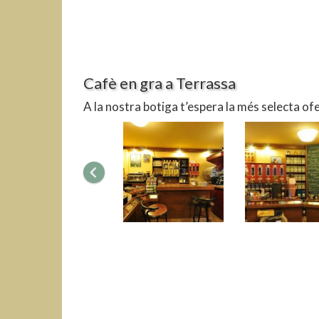
Cafè en gra a Terrassa
A la nostra botiga t’espera la més selecta ofe
Anterior