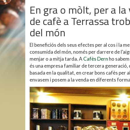
En gra o mòlt, per a la
de cafè a Terrassa trob
del món
El beneficiós dels seus efectes per al cos i la 
consumida del món, només per darrere de l’aigua.
menjar o a mitja tarda. A
Cafès Dern
ho sabem 
és una empresa familiar de tercera generació, q
basada en la qualitat, en crear bons cafès per a
envasem i posem a la venda en diferents forma