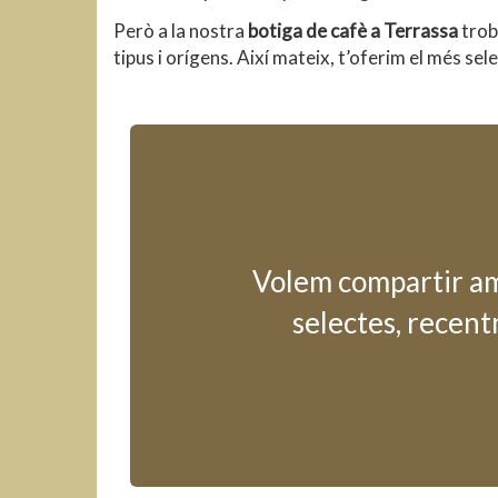
Però a la nostra
botiga de cafè a Terrassa
trob
tipus i orígens. Així mateix, t’oferim el més sel
Volem compartir amb
selectes, recent