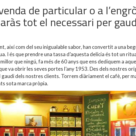
 venda de particular o a l’engr
aràs tot el necessari per gaud
ment, així com del seu inigualable sabor, han convertit a una b
 I és que prendre una tassa d’aquesta delícia és tot un ritual
millor que ningú, fa més de 60 anys que ens dediquem a aque
ue va obrir les seves portes l’any 1953. Des dels nostres orí
l gaudi dels nostres clients. Torrem diàriament el cafè, per m
ts sota marca pròpia.