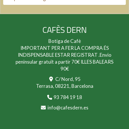
CAFÈS DERN
Botiga de Cafè
IMPORTANT PER A FER LA COMPRA ÉS
INDISPENSABLE ESTAR REGISTRAT .Envio
peninsular gratuït a partir 70€ ILLES BALEARS
90€
C/ Nord, 95
Terrasa,
08221,
Barcelona
93 784 19 18
info
cafesdern.es