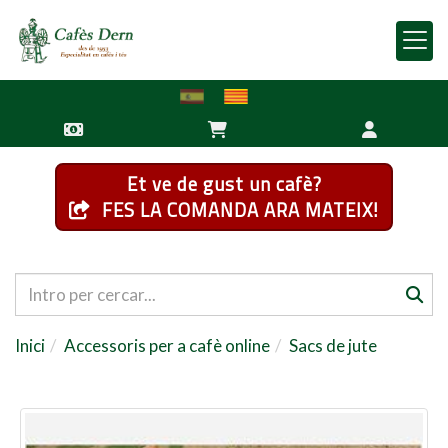
Et ve de gust un cafè?
FES LA COMANDA ARA MATEIX!
Inici
Accessoris per a cafè online
Sacs de jute