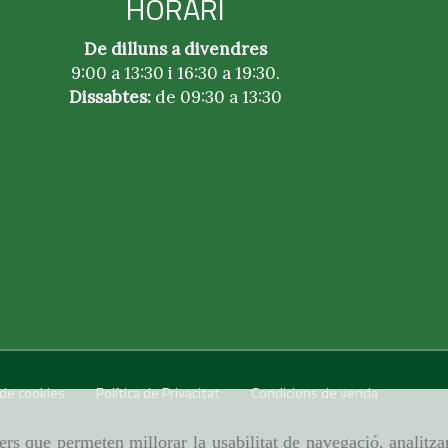
HORARI
De dilluns a divendres
9:00 a 13:30 i 16:30 a 19:30.
Dissabtes:
de 09:30 a 13:30
 de cookies
Política de Privacitat
Condicions de venda
ers que permeten millorar la usabilitat de navegació, analitza