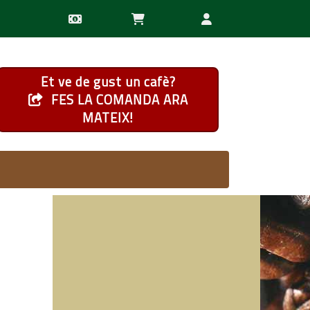
Et ve de gust un cafè?
FES LA COMANDA ARA
MATEIX!