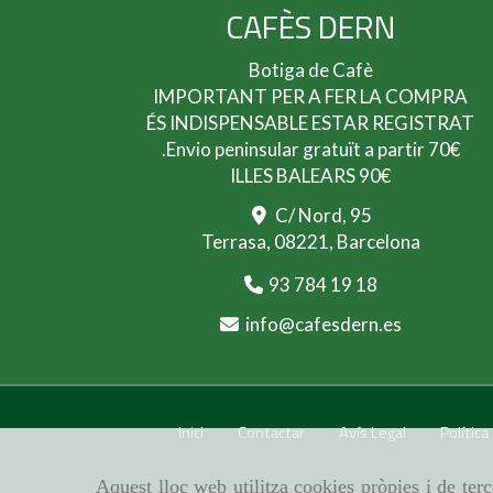
CAFÈS DERN
Botiga de Cafè
IMPORTANT PER A FER LA COMPRA
ÉS INDISPENSABLE ESTAR REGISTRAT
.Envio peninsular gratuït a partir 70€
ILLES BALEARS 90€
C/ Nord, 95
Terrasa,
08221,
Barcelona
93 784 19 18
info
cafesdern.es
Inici
Contactar
Avís Legal
Política
Aquest lloc web utilitza cookies pròpies i de terc