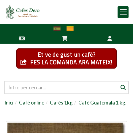
Et ve de gust un cafè?
FES LA COMANDA ARA MATEIX!
Inici
Cafè online
Cafés 1kg
Cafè Guatemala 1 kg.