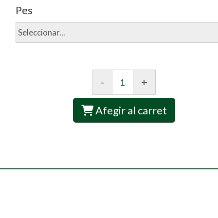
Pes
-
+
Afegir al carret