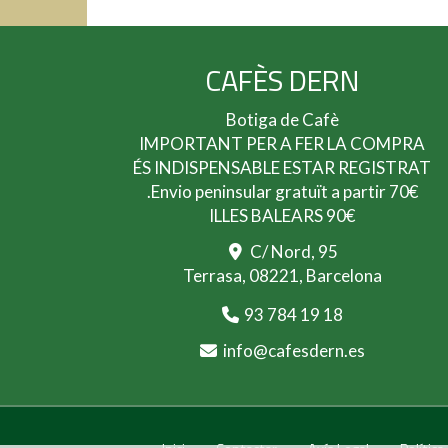
CAFÈS DERN
Botiga de Cafè
IMPORTANT PER A FER LA COMPRA
ÉS INDISPENSABLE ESTAR REGISTRAT
.Envio peninsular gratuït a partir 70€
ILLES BALEARS 90€
C/ Nord, 95
Terrasa,
08221,
Barcelona
93 784 19 18
info
cafesdern.es