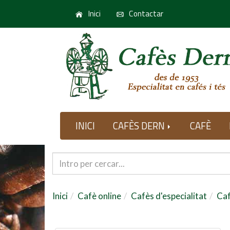
Inici
Contactar
INICI
CAFÈS DERN
CAFÈ
Inici
Cafè online
Cafès d'especialitat
Caf