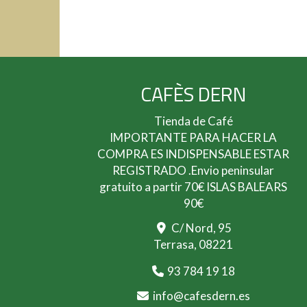
CAFÈS DERN
Tienda de Café
IMPORTANTE PARA HACER LA
COMPRA ES INDISPENSABLE ESTAR
REGISTRADO .Envio peninsular
gratuito a partir 70€ ISLAS BALEARS
90€
C/ Nord, 95
Terrasa,
08221
93 784 19 18
info
cafesdern.es